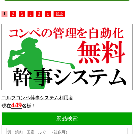
1
2
3
4
5
»
最後
ゴルフコンペ幹事システム利用者
449
現在
名様！
景品検索