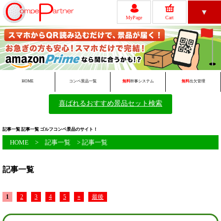
▼
MyPage
Cart
レビュー
ゴルフコンペについて
HOME
コンペ景品一覧
無料
幹事システム
無料
出欠管理
喜ばれるおすすめ景品セット検索
無料ツール一覧
初めての方へ
記事一覧 記事一覧 ゴルフコンペ景品のサイト！
HOME
>
記事一覧
> 記事一覧
記事一覧
会員新規登録
FAQ
1
2
3
4
5
»
最後