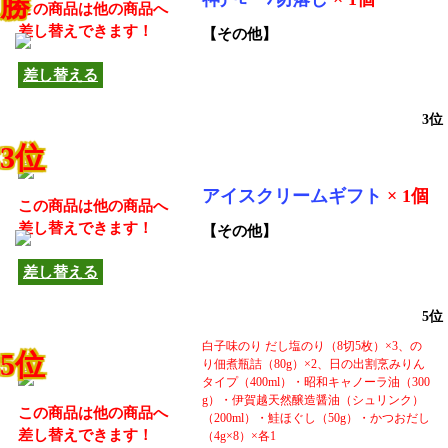
勝
この商品は他の商品へ
差し替えできます！
【その他】
差し替える
3位
3位
アイスクリームギフト
× 1個
この商品は他の商品へ
差し替えできます！
【その他】
差し替える
5位
白子味のり だし塩のり（8切5枚）×3、の
5位
り佃煮瓶詰（80g）×2、日の出割烹みりん
タイプ（400ml）・昭和キャノーラ油（300
g）・伊賀越天然醸造醤油（シュリンク）
この商品は他の商品へ
（200ml）・鮭ほぐし（50g）・かつおだし
差し替えできます！
（4g×8）×各1