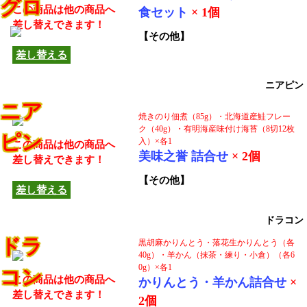
グロ
この商品は他の商品へ
食セット
× 1個
差し替えできます！
【その他】
差し替える
ニアピン
ニア
焼きのり佃煮（85g）・北海道産鮭フレー
ク（40g）・有明海産味付け海苔（8切12枚
ピン
入）×各1
この商品は他の商品へ
美味之誉 詰合せ
× 2個
差し替えできます！
【その他】
差し替える
ドラコン
ドラ
黒胡麻かりんとう・落花生かりんとう（各
40g）・羊かん（抹茶・練り・小倉）（各6
0g）×各1
コン
この商品は他の商品へ
かりんとう・羊かん詰合せ
×
差し替えできます！
2個