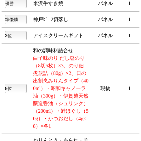
米沢牛すき焼
パネル
1
神戸ﾋﾞｰﾌ切落し
パネル
1
アイスクリームギフト
パネル
1
和の調味料詰合せ
白子味のり だし塩のり
（8切5枚）×3、のり佃
煮瓶詰（80g）×2、日の
出割烹みりんタイプ（40
0ml）・昭和キャノーラ
現物
1
油（300g）・伊賀越天然
醸造醤油（シュリンク）
（200ml）・鮭ほぐし（5
0g）・かつおだし（4g×
8）×各1
かりんとう・あられ・羊