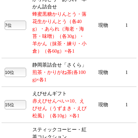
かん詰合せ
蜂蜜黒糖かりんとう・落
花生かりんとう（各40
現物
1
g）・あられ（海老・海
苔・味噌）（各30g）・
羊かん（抹茶・練り・小
倉）（各60g）×各1
静岡茶詰合せ「さくら」
煎茶・かりがね茶(各100
現物
1
g)×各1
えびせんギフト
赤えびせんべい×10、え
現物
1
びせん（うずまき・えび
松風）（各10g）×各1
スティックコーヒー・紅
茶コレクション