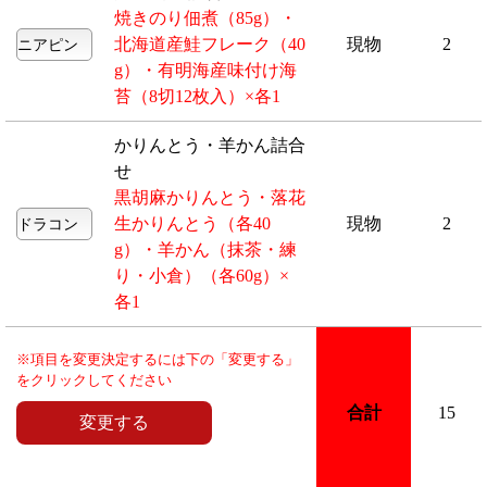
焼きのり佃煮（85g）・
北海道産鮭フレーク（40
現物
2
g）・有明海産味付け海
苔（8切12枚入）×各1
かりんとう・羊かん詰合
せ
黒胡麻かりんとう・落花
生かりんとう（各40
現物
2
g）・羊かん（抹茶・練
り・小倉）（各60g）×
各1
※項目を変更決定するには下の「変更する」
をクリックしてください
合計
15