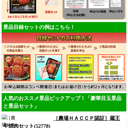
景品目録セットの例はこちら！
人気のおススメ景品ピックアップ！「豪華目玉景品
と景品セット」
［農場ＨＡＣＣＰ認証］蔵王
牛焼肉セット(52778)