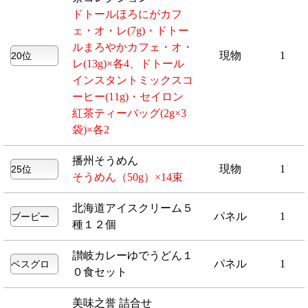
ドトールほろにがカフ
ェ・オ・レ(7g)・ドトー
ルまろやかカフェ・オ・
現物
1
レ(13g)×各4、ドトール
インスタントミックスコ
ーヒー(11g)・セイロン
紅茶ティーバッグ(2g×3
袋)×各2
播州そうめん
現物
1
そうめん（50g）×14束
北海道アイスクリーム５
パネル
1
種１２個
讃岐カレーゆでうどん１
パネル
1
０食セット
美味之誉 詰合せ