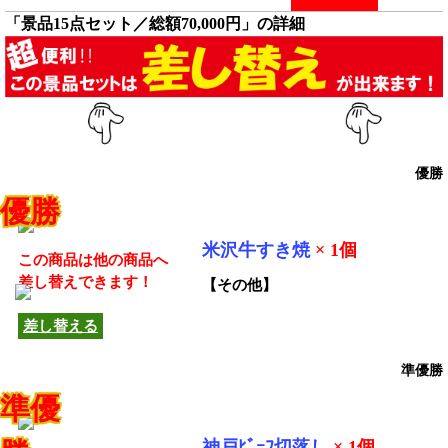
「景品15点セット／総額70,000円」の詳細
優勝
優勝
米沢牛すき焼
× 1個
この商品は他の商品へ
差し替えできます！
【その他】
差し替える
準優勝
準優
神戸ﾋﾞｰﾌ切落し
× 1個