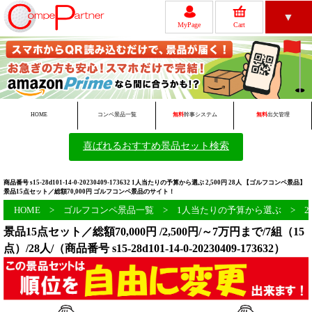
▼
MyPage
Cart
レビュー
ゴルフコンペについて
HOME
コンペ景品一覧
無料
幹事システム
無料
出欠管理
喜ばれるおすすめ景品セット検索
無料ツール一覧
初めての方へ
商品番号 s15-28d101-14-0-20230409-173632 1人当たりの予算から選ぶ 2,500円 28人 【ゴルフコンペ景品】
景品15点セット／総額70,000円 ゴルフコンペ景品のサイト！
HOME
>
ゴルフコンペ景品一覧
>
1人当たりの予算から選ぶ
>
2
景品15点セット／総額70,000円 /2,500円/～7万円まで/7組（15
点）/28人/（商品番号 s15-28d101-14-0-20230409-173632）
会員新規登録
FAQ