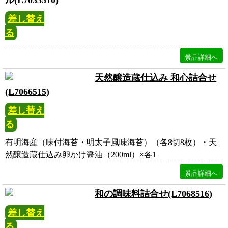
差し替え
る
天然醸造蔵仕込み 和心詰合せ
(L7066515)
差し替え
る
有明海産（味付海苔・明太子風味海苔）（各8切8枚）・天
然醸造蔵仕込み卵かけ醤油（200ml）×各1
和の調味料詰合せ(L7068516)
差し替え
る