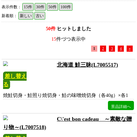
表示件数：
15件
30件
50件
100件
新着順：
新しい
古い
50件
ヒットしました
15
件づつ表示中
1
2
3
4
»
北海道 鮭三昧(L7005517)
差し替え
る
焼鮭切身・鮭照り焼切身・鮭の味噌焼切身（各40g）×各1
C\'est bon cadeau ～素敵な贈
り物～(L7007518)