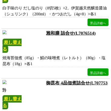
白子味のり だし塩のり（8切5枚）×2、伊賀越天然醸造醤油
（シュリンク）（200ml）・かつおだし（4g×8）×各1
雅和膳 詰合せ(L7076514)
差し替え
る
焼海苔佃煮（85g）・鯖の味噌煮（レトルト）（80g）・塩
昆布（18g）×各1
御昆布 4品佃煮詰合せ(L707753
9)
差し替え
る