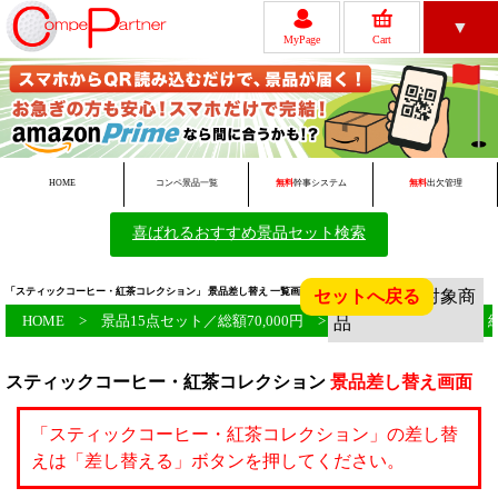
▼
MyPage
Cart
レビュー
ゴルフコンペについて
HOME
コンペ景品一覧
無料
幹事システム
無料
出欠管理
喜ばれるおすすめ景品セット検索
無料ツール一覧
初めての方へ
「スティックコーヒー・紅茶コレクション」 景品差し替え 一覧画面 ゴルフコンペ景品のサイト！
セットへ戻る
HOME
>
景品15点セット／総額70,000円
> 「スティックコーヒー・
スティックコーヒー・紅茶コレクション
景品差し替え画面
会員新規登録
FAQ
「スティックコーヒー・紅茶コレクション」の差し替
えは「差し替える」ボタンを押してください。