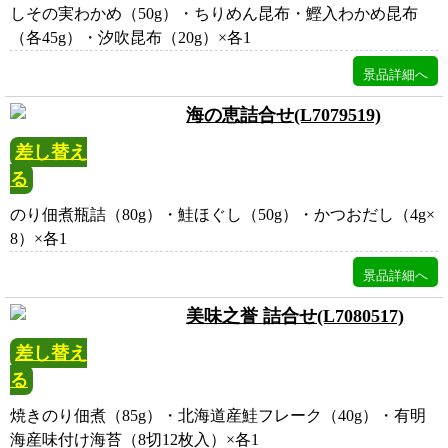
しその実わかめ（50g）・ちりめん昆布・鰹入わかめ昆布
（各45g）・汐吹昆布（20g）×各1
海の恵詰合せ(L7079519)
差し替え
る
のり佃煮瓶詰（80g）・鮭ほぐし（50g）・かつおだし（4g×
8）×各1
美味之誉 詰合せ(L7080517)
差し替え
る
焼きのり佃煮（85g）・北海道産鮭フレーク（40g）・有明
海産味付け海苔（8切12枚入）×各1