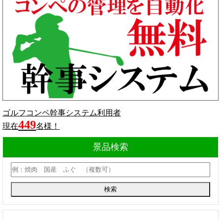
ゴルフコンペ幹事システム利用者
449
現在
名様！
景品検索