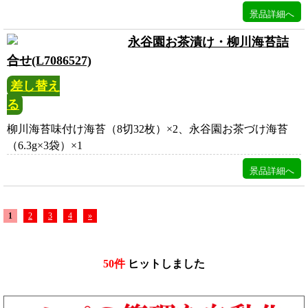
永谷園お茶漬け・柳川海苔詰
合せ(L7086527)
差し替え
る
柳川海苔味付け海苔（8切32枚）×2、永谷園お茶づけ海苔
（6.3g×3袋）×1
1
2
3
4
»
50件
ヒットしました