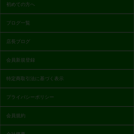
初めての方へ
ブログ一覧
店長ブログ
会員新規登録
特定商取引法に基づく表示
プライバシーポリシー
会員規約