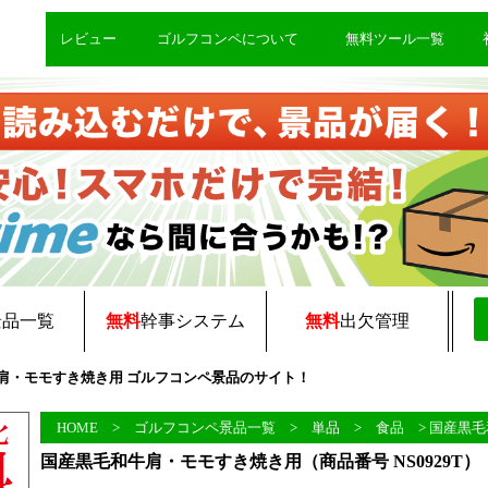
レビュー
ゴルフコンペについて
無料ツール一覧
景品一覧
無料
幹事システム
無料
出欠管理
毛和牛肩・モモすき焼き用 ゴルフコンペ景品のサイト！
HOME
>
ゴルフコンペ景品一覧
>
単品
>
食品
> 国産黒
国産黒毛和牛肩・モモすき焼き用（商品番号 NS0929T）