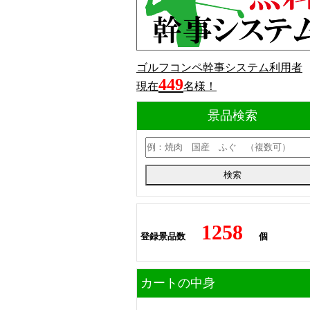
ゴルフコンペ幹事システム利用者
449
現在
名様！
景品検索
1258
登録景品数
個
カートの中身