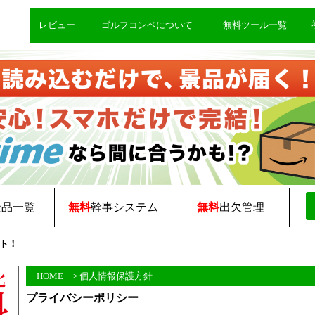
レビュー
ゴルフコンペについて
無料ツール一覧
景品一覧
無料
幹事システム
無料
出欠管理
ト！
HOME
> 個人情報保護方針
プライバシーポリシー