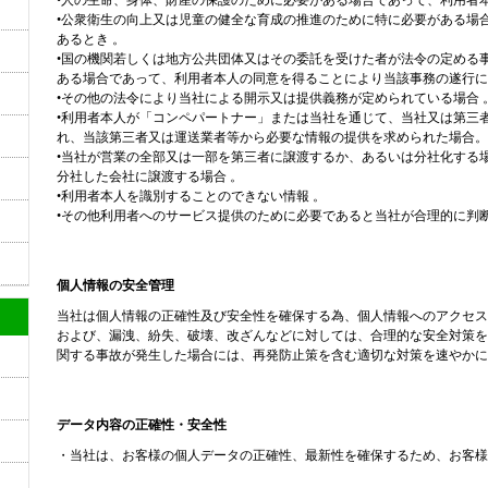
•公衆衛生の向上又は児童の健全な育成の推進のために特に必要がある場
あるとき 。
•国の機関若しくは地方公共団体又はその委託を受けた者が法令の定める
ある場合であって、利用者本人の同意を得ることにより当該事務の遂行に
•その他の法令により当社による開示又は提供義務が定められている場合 
•利用者本人が「コンペパートナー」または当社を通じて、当社又は第三
れ、当該第三者又は運送業者等から必要な情報の提供を求められた場合。
•当社が営業の全部又は一部を第三者に譲渡するか、あるいは分社化する
分社した会社に譲渡する場合 。
•利用者本人を識別することのできない情報 。
•その他利用者へのサービス提供のために必要であると当社が合理的に判
個人情報の安全管理
当社は個人情報の正確性及び安全性を確保する為、個人情報へのアクセス
および、漏洩、紛失、破壊、改ざんなどに対しては、合理的な安全対策を
関する事故が発生した場合には、再発防止策を含む適切な対策を速やかに
データ内容の正確性・安全性
・当社は、お客様の個人データの正確性、最新性を確保するため、お客様