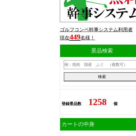
ゴルフコンペ幹事システム利用者
449
現在
名様！
景品検索
1258
登録景品数
個
カートの中身