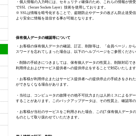
・個人情報の入力時には、セキュリティ確保のため、これらの情報が傍受
でSSL（Secure Sockets Layer）技術を使用しております。
※ SSLは情報を暗号化することで、盗聴防止やデータの改ざん防止送受信
より安全に情報を送信する事が可能となります。
保有個人データの確認等について
・お客様の保有個人データの確認、訂正、削除等は、「会員ページ」から
スワードを忘れてしまった場合は、以下のヘルプページをご参照ください
・削除の手続きにつきましては、保有個人データの性質上、削除対応でき
利用停止およびサービス提供者への提供停止をすることで対応いたします
・お客様が利用停止またはサービス提供者への提供停止の手続きをされた
ができなくなる場合があります。
・当社は、コンピュータの故障その他不可抗力または人的ミスによるデー
することがあります。このバックアップデータは、その性質上、確認等の
・お客様が当社のサービスをご利用された場合、この[7.保有個人データ
ものとして取り扱わせていただきます。