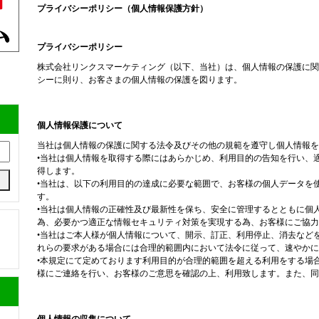
プライバシーポリシー（個人情報保護方針）
プライバシーポリシー
株式会社リンクスマーケティング（以下、当社）は、個人情報の保護に関
シーに則り、お客さまの個人情報の保護を図ります。
個人情報保護について
当社は個人情報の保護に関する法令及びその他の規範を遵守し個人情報を
•当社は個人情報を取得する際にはあらかじめ、利用目的の告知を行い、
得します。
•当社は、以下の利用目的の達成に必要な範囲で、お客様の個人データを
す。
•当社は個人情報の正確性及び最新性を保ち、安全に管理するとともに個
為、必要かつ適正な情報セキュリティ対策を実現する為、お客様にご協力
•当社はご本人様が個人情報について、開示、訂正、利用停止、消去など
れらの要求がある場合には合理的範囲内において法令に従って、速やかに
•本規定にて定めております利用目的が合理的範囲を超える利用をする場
様にご連絡を行い、お客様のご意思を確認の上、利用致します。また、同
個人情報の収集について