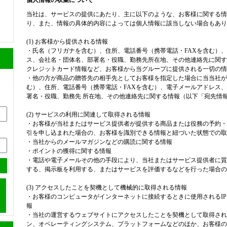
当社は、サービスの提供にあたり、主に以下のような、お客様に関する情
り、また、情報の具体的内容によっては個人情報に該当しない場合もあり
(1) お客様から提供される情報
・氏名（フリガナを含む）、住所、電話番号（携帯電話・FAXを含む）、
ス、会社名・団体名、部署名・役職、勤務先所在地、その他連絡先に関す
クレジットカード情報など、お客様から当グループに提供される一切の情
・他の方が商品の贈答先の相手先としてお客様を指定した場合に当当社が
む）、住所、電話番号（携帯電話・FAXを含む）、電子メールアドレス
署名・役職、勤務先 所在地、その他連絡先に関する情報（以下「宛先情
(2) サービスの利用に関連して取得される情報
・お客様が当社またはサービス提供者が提供する商品または役務の予約・
引を申し込まれた場合の、お客様を識別できる情報と紐づいた状態での取
・当社からのメールマガジンなどの購読に関する情報
・ポイントの獲得に関する情報
・電話や電子メールその他の手段により、当社またはサービス提供者に質
する、掲示板を利用する、またはサービスを評価するなどを行った場合の
(3) アクセスしたことを契機として機械的に取得される情報
・お客様のコンピュータがインターネットに接続するときに使用されるI
報
・当社の運営するウェブサイトにアクセスしたことを契機として取得され
ン、オペレーティングシステム、プラットフォームなどのほか、お客様の閲