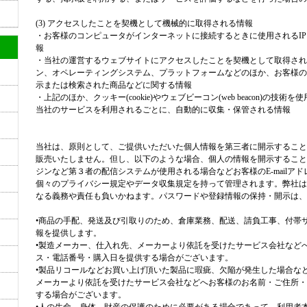
(3) アクセスしたことを契機として機械的に取得される情報
・お客様のコンピュータがインターネットに接続するときに使用されるI
報
・当社の運営するウェブサイトにアクセスしたことを契機として取得され
ン、オペレーティングシステム、プラットフォームなどのほか、お客様の閲
示または検索された商品などに関する情報
・上記のほか、クッキー(cookie)やウェブビーコン(web beacon)の
当社のサービスを利用されるごとに、自動的に収集・保管される情報
当社は、原則として、ご提供いただいた個人情報を第三者に開示すること
販売いたしません。但し、以下のような場合、個人の情報を開示すること
ジンなど第３者の配信システムが使用される場合などお客様のE-mailア
個々のプライバシー規定やデータ収集規定を持って管理されます。弊社は
なる義務や責任も負いかねます。パスワードや登録情報の保持・開示は、
•商品の手配、発送及び引取りのため、倉庫業務、配送、請負工事、付帯
報を提供します。
•製造メーカー、仕入れ先、メーカーより依託を受けたサービス会社など
ス・電話番号・購入日を提供する場合がございます。
•製品リコールなどお買い上げ頂いた製品に瑕疵、欠陥が発生した場合な
メーカーより依託を受けたサービス会社などへお客様のお名前・ご住所・
する場合がございます。
•人の生命、身体、財産の保護のために必要がある場合であって、利用者