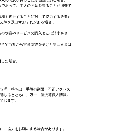
合であって、本人の同意を得ることが困難で
事務を遂行することに対して協力する必要が
支障を及ぼすおそれがある場合 。
。
者の物品やサービスの購入または請求をさ
場合で当社から営業譲渡を受けた第三者又は
断した場合。
管理、持ち出し手段の制限、不正アクセス
講じるとともに、万一、漏洩等個人情報に
講じます。
にご協力をお願いする場合があります。