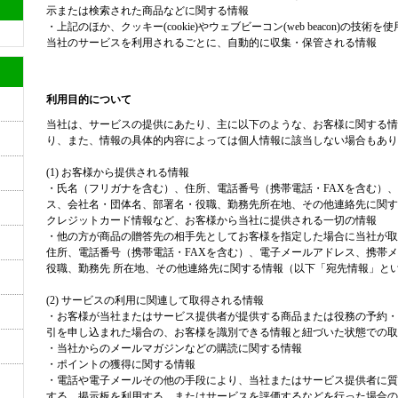
示または検索された商品などに関する情報
・上記のほか、クッキー(cookie)やウェブビーコン(web beacon)の
当社のサービスを利用されるごとに、自動的に収集・保管される情報
利用目的について
当社は、サービスの提供にあたり、主に以下のような、お客様に関する情
り、また、情報の具体的内容によっては個人情報に該当しない場合もあり
(1) お客様から提供される情報
・氏名（フリガナを含む）、住所、電話番号（携帯電話・FAXを含む）、
ス、会社名・団体名、部署名・役職、勤務先所在地、その他連絡先に関す
クレジットカード情報など、お客様から当社に提供される一切の情報
・他の方が商品の贈答先の相手先としてお客様を指定した場合に当社が取
住所、電話番号（携帯電話・FAXを含む）、電子メールアドレス、携帯
役職、勤務先 所在地、その他連絡先に関する情報（以下「宛先情報」と
(2) サービスの利用に関連して取得される情報
・お客様が当社またはサービス提供者が提供する商品または役務の予約・
引を申し込まれた場合の、お客様を識別できる情報と紐づいた状態での取
・当社からのメールマガジンなどの購読に関する情報
・ポイントの獲得に関する情報
・電話や電子メールその他の手段により、当社またはサービス提供者に質
する、掲示板を利用する、またはサービスを評価するなどを行った場合の