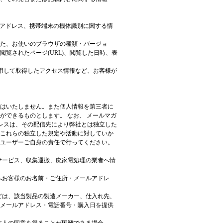
Pアドレス、携帯端末の機体識別に関する情
た、お使いのブラウザの種類・バージョ
覧されたページ(URL)、閲覧した日時、表
技術を使用して取得したアクセス情報など、お客様が
はいたしません。また個人情報を第三者に
ができるものとします。 なお、 メールマガ
ドレスは、その配信先により弊社とは独立した
これらの独立した規定や活動に対していか
ユーザーご自身の責任で行ってください。
サービス、収集運搬、廃家電処理の業者へ情
へお客様のお名前・ご住所・メールアドレ
どは、該当製品の製造メーカー、仕入れ先、
メールアドレス・電話番号・購入日を提供
本人の同意を得ることが困難である場合。