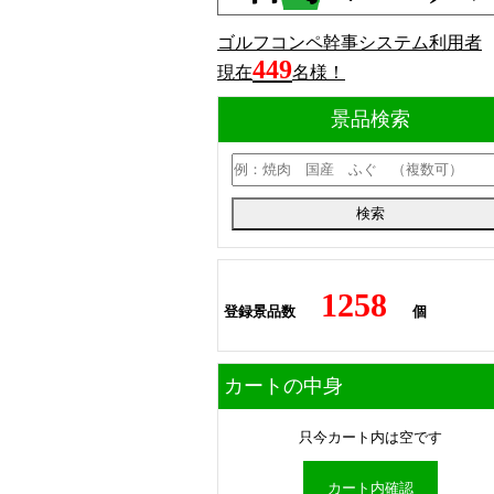
ゴルフコンペ幹事システム利用者
449
現在
名様！
景品検索
1258
登録景品数
個
カートの中身
只今カート内は空です
カート内確認