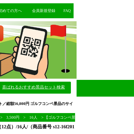
初めての方へ
会員新規登録
FAQ
喜ばれるおすすめ景品セット検索
2点セット／総額56,000円 ゴルフコンペ景品のサイ
>
3,500円
>
16人
> 【ゴルフコンペ景品】景品12点セット／総額56,00
2点）/16人/（商品番号 s12-16f201