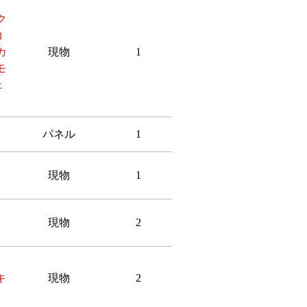
ク
コ
カ
現物
1
モ
ェ
パネル
1
現物
1
現物
2
キ
現物
2