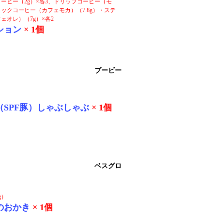
コーヒー（2g）×各3、ドリップコーヒー（モ
ックコーヒー（カフェモカ）（7.8g）・ステ
ェオレ）（7g）×各2
ション
× 1個
ブービー
（SPF豚）しゃぶしゃぶ
× 1個
ベスグロ
g）
のおかき
× 1個