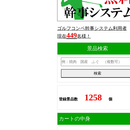
ゴルフコンペ幹事システム利用者
449
現在
名様！
景品検索
1258
登録景品数
個
カートの中身