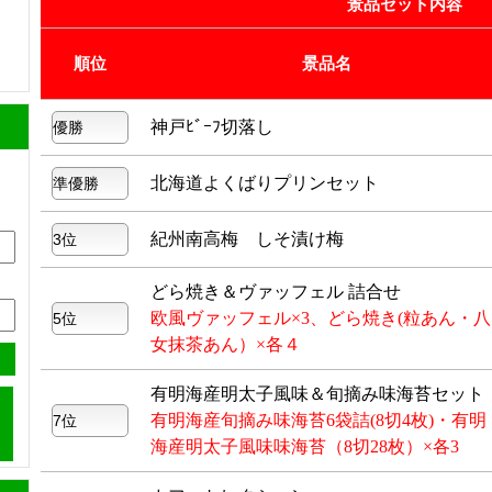
景品セット内容
順位
景品名
神戸ﾋﾞｰﾌ切落し
北海道よくばりプリンセット
紀州南高梅 しそ漬け梅
どら焼き＆ヴァッフェル 詰合せ
欧風ヴァッフェル×3、どら焼き(粒あん・八
女抹茶あん）×各４
有明海産明太子風味＆旬摘み味海苔セット
有明海産旬摘み味海苔6袋詰(8切4枚)・有明
海産明太子風味味海苔（8切28枚）×各3