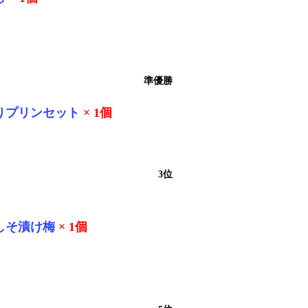
準優勝
りプリンセット
× 1個
3位
しそ漬け梅
× 1個