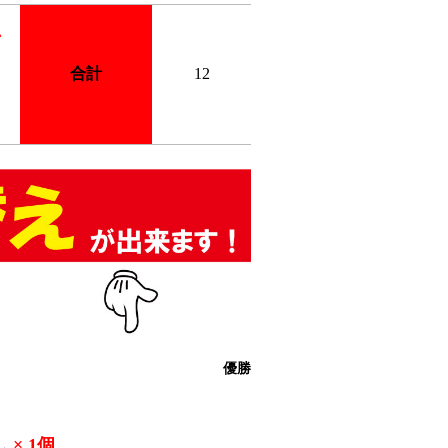
い
合計
12
優勝
し
× 1個