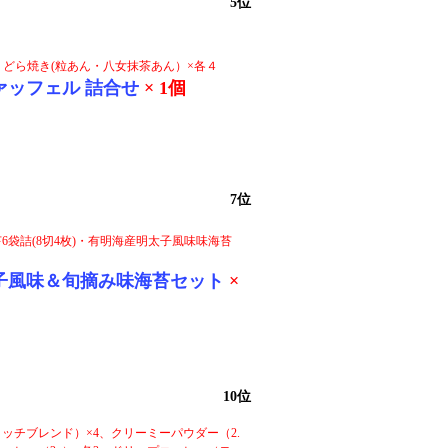
5位
、どら焼き(粒あん・八女抹茶あん）×各４
ァッフェル 詰合せ
× 1個
7位
6袋詰(8切4枚)・有明海産明太子風味味海苔
子風味＆旬摘み味海苔セット
×
10位
ッチブレンド）×4、クリーミーパウダー（2.