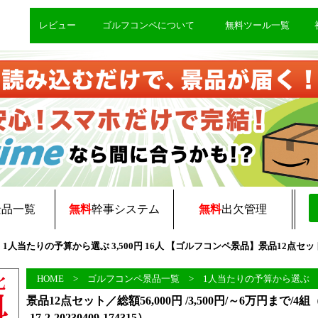
レビュー
ゴルフコンペについて
無料ツール一覧
景品一覧
無料
幹事システム
無料
出欠管理
409-174315 1人当たりの予算から選ぶ 3,500円 16人 【ゴルフコンペ景品】景品1
HOME
>
ゴルフコンペ景品一覧
>
1人当たりの予算から選ぶ
景品12点セット／総額56,000円 /3,500円/～6万円まで/4組（1
-17-2-20230409-174315）