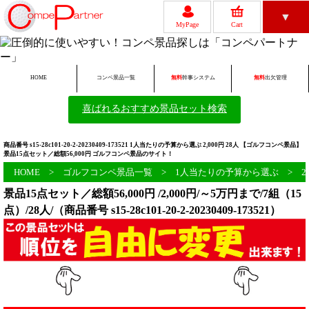
▼
MyPage
Cart
HOME
コンペ景品一覧
無料
幹事システム
無料
出欠管理
レビュー
ゴルフコンペについて
喜ばれるおすすめ景品セット検索
商品番号 s15-28c101-20-2-20230409-173521 1人当たりの予算から選ぶ 2,000円 28人 【ゴルフコンペ景品】
景品15点セット／総額56,000円 ゴルフコンペ景品のサイト！
無料ツール一覧
初めての方へ
HOME
>
ゴルフコンペ景品一覧
>
1人当たりの予算から選ぶ
>
2
景品15点セット／総額56,000円 /2,000円/～5万円まで/7組（15
点）/28人/（商品番号 s15-28c101-20-2-20230409-173521）
会員新規登録
FAQ