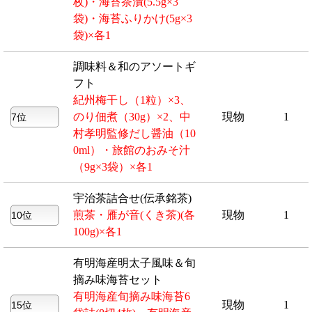
枚)・海苔茶漬(5.5g×3
袋)・海苔ふりかけ(5g×3
袋)×各1
調味料＆和のアソートギ
フト
紀州梅干し（1粒）×3、
のり佃煮（30g）×2、中
現物
1
村孝明監修だし醤油（10
0ml）・旅館のおみそ汁
（9g×3袋）×各1
宇治茶詰合せ(伝承銘茶)
煎茶・雁が音(くき茶)(各
現物
1
100g)×各1
有明海産明太子風味＆旬
摘み味海苔セット
有明海産旬摘み味海苔6
現物
1