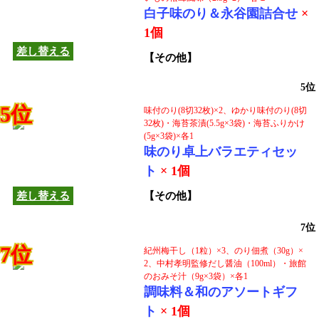
この商品は他の商品へ
白子味のり＆永谷園詰合せ
×
差し替えできます！
1個
差し替える
【その他】
5位
5位
味付のり(8切32枚)×2、ゆかり味付のり(8切
32枚)・海苔茶漬(5.5g×3袋)・海苔ふりかけ
(5g×3袋)×各1
この商品は他の商品へ
味のり卓上バラエティセッ
差し替えできます！
ト
× 1個
差し替える
【その他】
7位
7位
紀州梅干し（1粒）×3、のり佃煮（30g）×
2、中村孝明監修だし醤油（100ml）・旅館
のおみそ汁（9g×3袋）×各1
この商品は他の商品へ
調味料＆和のアソートギフ
差し替えできます！
ト
× 1個