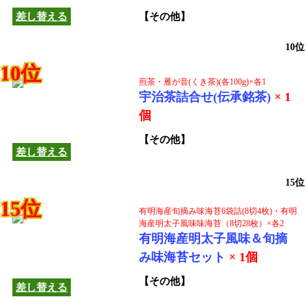
差し替える
【その他】
10位
10位
煎茶・雁が音(くき茶)(各100g)×各1
宇治茶詰合せ(伝承銘茶)
× 1
この商品は他の商品へ
個
差し替えできます！
【その他】
差し替える
15位
15位
有明海産旬摘み味海苔6袋詰(8切4枚)・有明
海産明太子風味味海苔（8切28枚）×各2
有明海産明太子風味＆旬摘
この商品は他の商品へ
み味海苔セット
× 1個
差し替えできます！
【その他】
差し替える