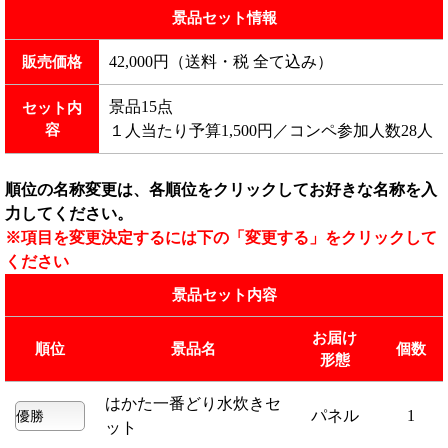
景品セット情報
42,000円（送料・税 全て込み）
販売価格
景品15点
セット内
容
１人当たり予算1,500円／コンペ参加人数28人
順位の名称変更は、各順位をクリックしてお好きな名称を入
力してください。
※項目を変更決定するには下の「変更する」をクリックして
ください
景品セット内容
お届け
順位
景品名
個数
形態
はかた一番どり水炊きセ
パネル
1
ット