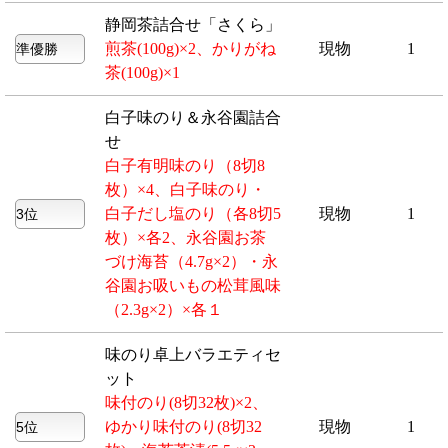
静岡茶詰合せ「さくら」
煎茶(100g)×2、かりがね
現物
1
茶(100g)×1
白子味のり＆永谷園詰合
せ
白子有明味のり（8切8
枚）×4、白子味のり・
白子だし塩のり（各8切5
現物
1
枚）×各2、永谷園お茶
づけ海苔（4.7g×2）・永
谷園お吸いもの松茸風味
（2.3g×2）×各１
味のり卓上バラエティセ
ット
味付のり(8切32枚)×2、
ゆかり味付のり(8切32
現物
1