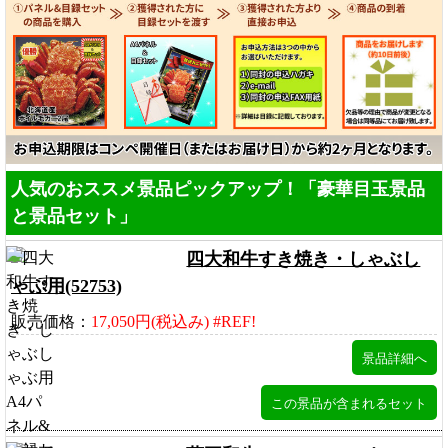
人気のおススメ景品ピックアップ！「豪華目玉景品
と景品セット」
四大和牛すき焼き・しゃぶし
ゃぶ用(52753)
販売価格：
17,050円(税込み) #REF!