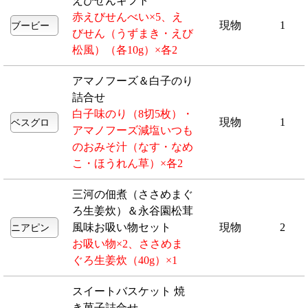
えびせんギフト
赤えびせんべい×5、え
現物
1
びせん（うずまき・えび
松風）（各10g）×各2
アマノフーズ＆白子のり
詰合せ
白子味のり（8切5枚）・
現物
1
アマノフーズ減塩いつも
のおみそ汁（なす・なめ
こ・ほうれん草）×各2
三河の佃煮（ささめまぐ
ろ生姜炊）＆永谷園松茸
風味お吸い物セット
現物
2
お吸い物×2、ささめま
ぐろ生姜炊（40g）×1
スイートバスケット 焼
き菓子詰合せ