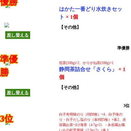
優勝
はかた一番どり水炊きセッ
この商品は他の商品へ
ト
× 1個
差し替えできます！
【その他】
差し替える
準優勝
準優
煎茶(100g)×2、かりがね茶(100g)×1
静岡茶詰合せ「さくら」
× 1
勝
この商品は他の商品へ
個
差し替えできます！
【その他】
差し替える
3位
白子有明味のり（8切8枚）×4、白子味の
3位
り・白子だし塩のり（各8切5枚）×各2、永
谷園お茶づけ海苔（4.7g×2）・永谷園お吸
いもの松茸風味（2.3g×2）×各１