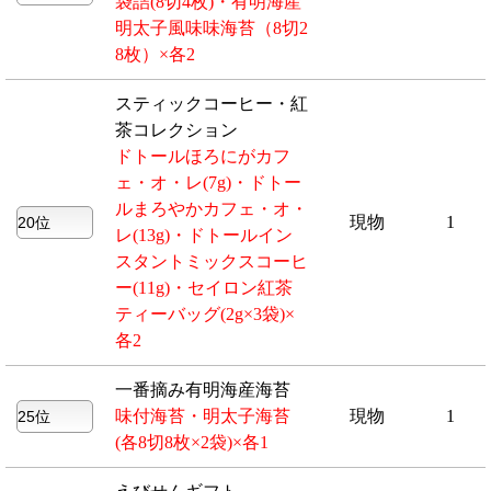
袋詰(8切4枚)・有明海産
明太子風味味海苔（8切2
8枚）×各2
スティックコーヒー・紅
茶コレクション
ドトールほろにがカフ
ェ・オ・レ(7g)・ドトー
ルまろやかカフェ・オ・
現物
1
レ(13g)・ドトールイン
スタントミックスコーヒ
ー(11g)・セイロン紅茶
ティーバッグ(2g×3袋)×
各2
一番摘み有明海産海苔
味付海苔・明太子海苔
現物
1
(各8切8枚×2袋)×各1