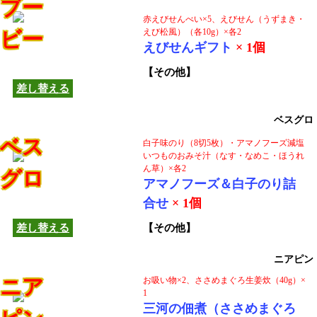
ブー
赤えびせんべい×5、えびせん（うずまき・
えび松風）（各10g）×各2
ビー
この商品は他の商品へ
えびせんギフト
× 1個
差し替えできます！
【その他】
差し替える
ベスグロ
ベス
白子味のり（8切5枚）・アマノフーズ減塩
いつものおみそ汁（なす・なめこ・ほうれ
ん草）×各2
グロ
この商品は他の商品へ
アマノフーズ＆白子のり詰
差し替えできます！
合せ
× 1個
差し替える
【その他】
ニアピン
ニア
お吸い物×2、ささめまぐろ生姜炊（40g）×
1
三河の佃煮（ささめまぐろ