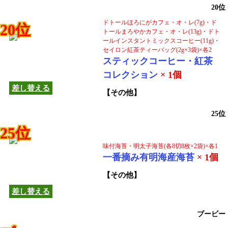
20位
ドトールほろにがカフェ・オ・レ(7g)・ド
20位
トールまろやかカフェ・オ・レ(13g)・ドト
ールインスタントミックスコーヒー(11g)・
セイロン紅茶ティーバッグ(2g×3袋)×各2
この商品は他の商品へ
スティックコーヒー・紅茶
差し替えできます！
コレクション
× 1個
差し替える
【その他】
25位
25位
味付海苔・明太子海苔(各8切8枚×2袋)×各1
一番摘み有明海産海苔
× 1個
この商品は他の商品へ
差し替えできます！
【その他】
差し替える
ブービー