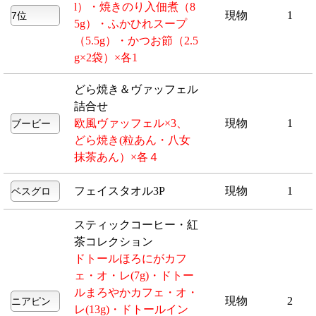
l）・焼きのり入佃煮（8
現物
1
5g）・ふかひれスープ
（5.5g）・かつお節（2.5
g×2袋）×各1
どら焼き＆ヴァッフェル
詰合せ
欧風ヴァッフェル×3、
現物
1
どら焼き(粒あん・八女
抹茶あん）×各４
フェイスタオル3P
現物
1
スティックコーヒー・紅
茶コレクション
ドトールほろにがカフ
ェ・オ・レ(7g)・ドトー
ルまろやかカフェ・オ・
現物
2
レ(13g)・ドトールイン