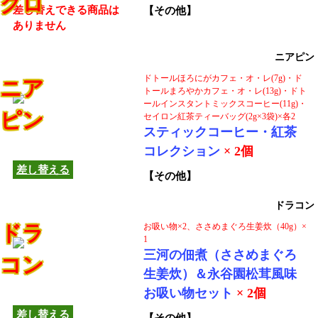
グロ
差し替えできる商品は
【その他】
ありません
ニアピン
ドトールほろにがカフェ・オ・レ(7g)・ド
ニア
トールまろやかカフェ・オ・レ(13g)・ドト
ールインスタントミックスコーヒー(11g)・
ピン
セイロン紅茶ティーバッグ(2g×3袋)×各2
この商品は他の商品へ
スティックコーヒー・紅茶
差し替えできます！
コレクション
× 2個
差し替える
【その他】
ドラコン
ドラ
お吸い物×2、ささめまぐろ生姜炊（40g）×
1
三河の佃煮（ささめまぐろ
コン
この商品は他の商品へ
生姜炊）＆永谷園松茸風味
差し替えできます！
お吸い物セット
× 2個
差し替える