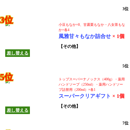
3位
3位
小豆もなか×8、甘露栗もなか・八女茶もな
か×各4
この商品は他の商品へ
風雅甘々もなか詰合せ
× 1個
差し替えできます！
【その他】
差し替える
5位
5位
トップスーパーナノックス（400g）・薬用
ハンドソープ（250ml）・薬用ハンドソー
プ詰替用（200ml）×各1
この商品は他の商品へ
スーパークリアギフト
× 1個
差し替えできます！
【その他】
差し替える
7位