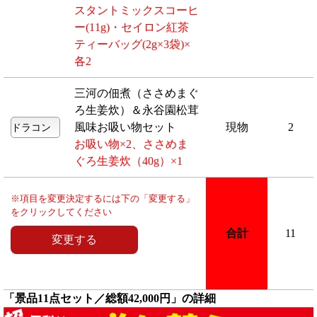
スタントミックスコーヒ
ー(11g)・セイロン紅茶
ティーバッグ(2g×3袋)×
各2
三河の佃煮（ささめまぐ
ろ生姜炊）＆永谷園松茸
風味お吸い物セット
現物
2
お吸い物×2、ささめま
ぐろ生姜炊（40g）×1
※項目を変更決定するには下の「変更する」
をクリックしてください
合計
11
「景品11点セット／総額42,000円」の詳細