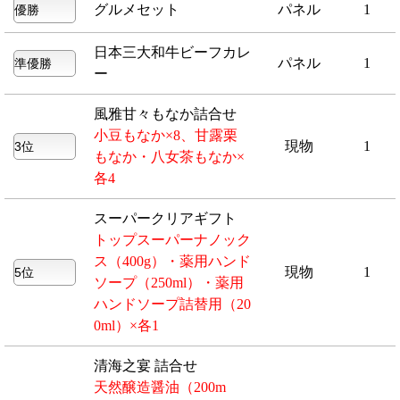
グルメセット
パネル
1
日本三大和牛ビーフカレ
パネル
1
ー
風雅甘々もなか詰合せ
小豆もなか×8、甘露栗
現物
1
もなか・八女茶もなか×
各4
スーパークリアギフト
トップスーパーナノック
ス（400g）・薬用ハンド
現物
1
ソープ（250ml）・薬用
ハンドソープ詰替用（20
0ml）×各1
清海之宴 詰合せ
天然醸造醤油（200m