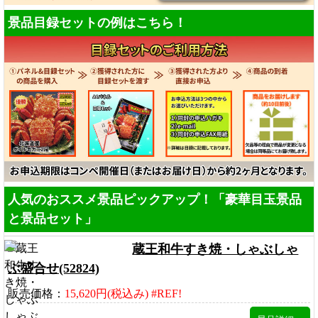
景品目録セットの例はこちら！
人気のおススメ景品ピックアップ！「豪華目玉景品
と景品セット」
蔵王和牛すき焼・しゃぶしゃ
ぶ盛合せ(52824)
販売価格：
15,620円(税込み) #REF!