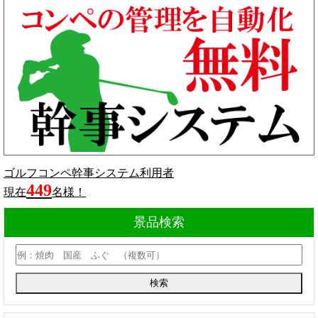
ゴルフコンペ幹事システム利用者
449
現在
名様！
景品検索