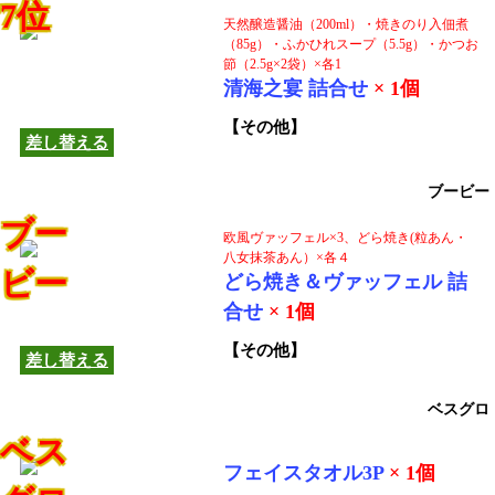
7位
天然醸造醤油（200ml）・焼きのり入佃煮
（85g）・ふかひれスープ（5.5g）・かつお
節（2.5g×2袋）×各1
この商品は他の商品へ
清海之宴 詰合せ
× 1個
差し替えできます！
【その他】
差し替える
ブービー
ブー
欧風ヴァッフェル×3、どら焼き(粒あん・
八女抹茶あん）×各４
ビー
どら焼き＆ヴァッフェル 詰
この商品は他の商品へ
合せ
× 1個
差し替えできます！
【その他】
差し替える
ベスグロ
ベス
フェイスタオル3P
× 1個