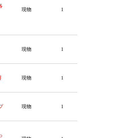
各
現物
1
・
現物
1
苔
現物
1
プ
現物
1
っ