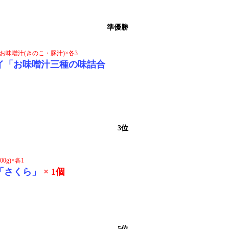
準優勝
、お味噌汁(きのこ・豚汁)×各3
イ「お味噌汁三種の味詰合
3位
0g)×各1
「さくら」
× 1個
5位