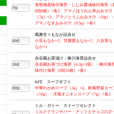
有明海産味付海苔・しじみ醤油味付海苔（
8切8枚）×各3、アマノほうれん草おみそ汁
（7g）×2、アマノとうふおみそ汁（10g）
アマノなすおみそ汁（9.5g）×各1
風雅甘々もなか詰合せ
小豆もなか×3、甘露栗もなか×2、八女茶も
なか×1
永谷園お茶漬け・柳川海苔詰合せ
永谷園お茶づけ海苔（6.3g×3袋）・柳川海
味付け海苔（8切32枚）×各1
64℃ スープギフト
中華わかめスープ（3g）×4、欧風野菜スー
（10g）・洋風オニオンスープ（7g）×各2
ミル・ガトー スイーツセレクト
ミルククランチバー・ナッツとチョコのざ