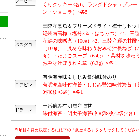
くりクッキー×各6、ラングドシャ（プレー
ン・ショコラ）×各5
三陸産煮魚＆フリーズドライ・梅干しセッ
紀州南高梅（塩分8％・はちみつ）×4、三
産鯖の味噌煮（100g）×2、三陸産鰯の甘酢
（100g）・具材を味わうおみそ汁長ねぎ（7
8g）・たまごスープ（6.4g）・具材を味わ
おみそ汁ほうれん草（6.2g）×各１
有明海産味＆しじみ醤油味付のり
有明海産味付海苔・しじみ醤油味付海苔（
8切8枚×3袋）×各1
一番摘み有明海産海苔
味付海苔・明太子海苔(各8切8枚×2袋)×各1
※項目を変更決定するには下の「変更する」をクリックしてくださ