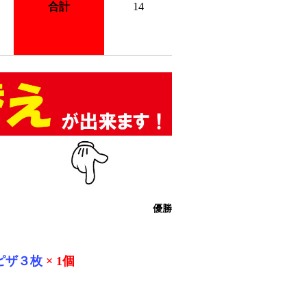
合計
14
優勝
ピザ３枚
× 1個