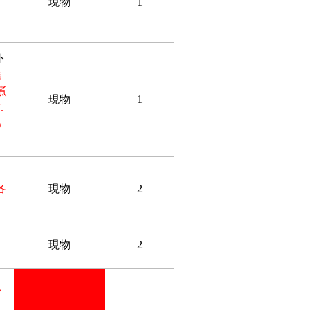
現物
1
ト
陸
煮
現物
1
.
う
各
現物
2
現物
2
い