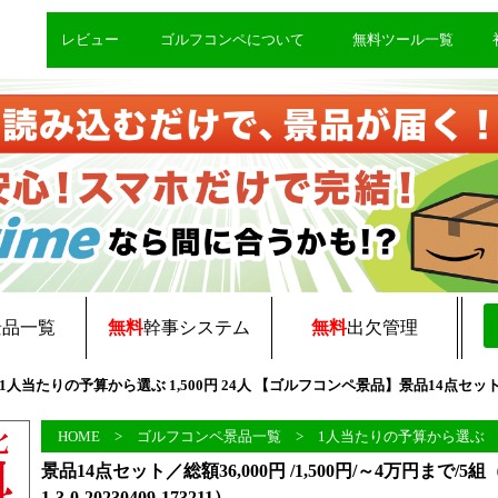
レビュー
ゴルフコンペについて
無料ツール一覧
景品一覧
無料
幹事システム
無料
出欠管理
09-173211 1人当たりの予算から選ぶ 1,500円 24人 【ゴルフコンペ景品】景品14
HOME
>
ゴルフコンペ景品一覧
>
1人当たりの予算から選ぶ
景品14点セット／総額36,000円 /1,500円/～4万円まで/5組（1
1-3-0-20230409-173211）