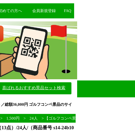
初めての方へ
会員新規登録
FAQ
喜ばれるおすすめ景品セット検索
点セット／総額36,000円 ゴルフコンペ景品のサイ
>
1,500円
>
24人
> 【ゴルフコンペ景品】景品14点セット／総額36,00
3点）/24人/（商品番号 s14-24b10