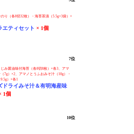
り（各8切32枚）・海苔茶漬（5.5g×3袋）×
ラエティセット
× 1個
7位
じみ醤油味付海苔（各8切8枚）×各3、アマ
（7g）×2、アマノとうふおみそ汁（10g）・
.5g）×各1
ズドライみそ汁＆有明海産味
× 1個
10位