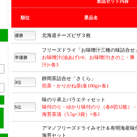
景品セット内容
順位
景品名
北海道チーズピザ３枚
フリーズドライ「お味噌汁三種の味詰合せ
お味噌汁(油あげ)×6、お味噌汁(きのこ・豚
汁)×各3
静岡茶詰合せ「さくら」
煎茶・かりがね茶(各100g)×各1
味のり卓上バラエティセット
味付のり・ゆかり味付のり（各8切32枚）
海苔茶漬（5.5g×3袋）×各1
アマノフリーズドライみそ汁＆有明海産味
海苔セット