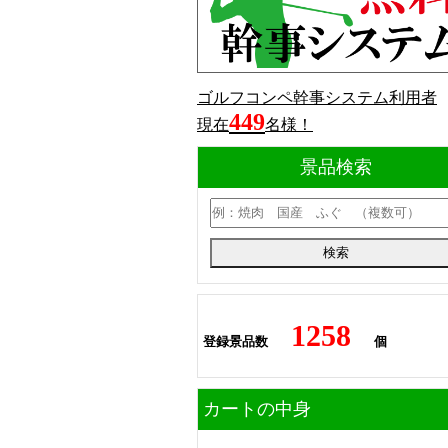
ゴルフコンペ幹事システム利用者
449
現在
名様！
景品検索
1258
登録景品数
個
カートの中身