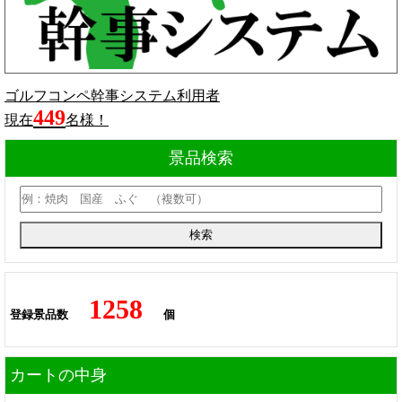
ゴルフコンペ幹事システム利用者
449
現在
名様！
景品検索
1258
登録景品数
個
カートの中身