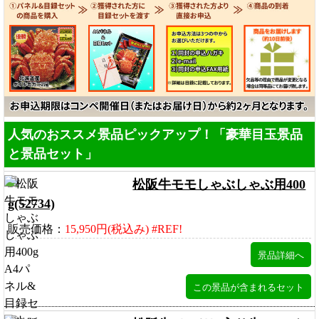
人気のおススメ景品ピックアップ！「豪華目玉景品
と景品セット」
松阪牛モモしゃぶしゃぶ用400
g(52734)
販売価格：
15,950円(税込み) #REF!