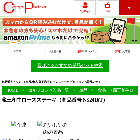
▼
MyPage
Cart
レビュー
ゴルフコンペについて
HOME
コンペ景品一覧
無料
幹事システム
無料
出欠管理
喜ばれるおすすめ景品セット検索
無料ツール一覧
初めての方へ
商品番号 NS2416T 単品 食品 蔵王和牛ロースステーキ ゴルフコンペ景品のサイト！
HOME
>
ゴルフコンペ景品一覧
>
単品
>
食品
> 蔵王和牛ロー
蔵王和牛ロースステーキ（商品番号 NS2416T）
会員新規登録
FAQ