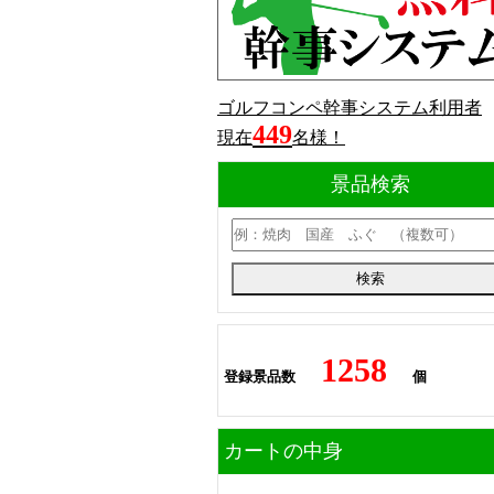
ゴルフコンペ幹事システム利用者
449
現在
名様！
景品検索
1258
登録景品数
個
カートの中身