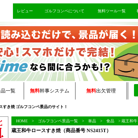
レビュー
ゴルフコンペについて
無料ツール一覧
景品一覧
無料
幹事システム
無料
出欠管理
牛ロースすき焼 ゴルフコンペ景品のサイト！
HOME
>
ゴルフコンペ景品一覧
>
単品
>
食品
> 蔵王和
蔵王和牛ロースすき焼（商品番号 NS2415T）