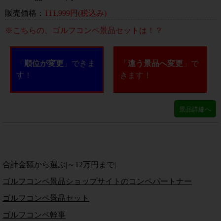
販売価格：
111,999円(税込み)
※こちらの、ゴルフコンペ景品セットは！？
「
順位が変更
」できま
「
違う景品へ変更
」で
す！
きます！
合計金額から選ぶ|～12万円まで|
ゴルフコンペ景品ショップサイトのコンペパートナー
ゴルフコンペ景品セット
ゴルフコンペ幹事