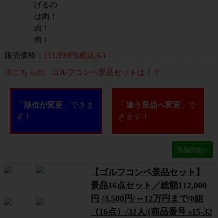
販売価格：
111,999円(税込み)
※こちらの、ゴルフコンペ景品セットは！？
「
順位が変更
」できま
「
違う景品へ変更
」で
す！
きます！
【ゴルフコンペ景品セット】
景品16点セット／総額112,000
円 /3,500円/～12万円まで/8組
（16点）/32人/(商品番号 s15-32