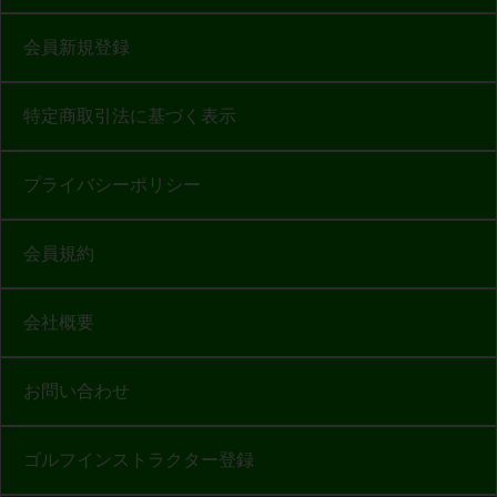
会員新規登録
特定商取引法に基づく表示
プライバシーポリシー
会員規約
会社概要
お問い合わせ
ゴルフインストラクター登録