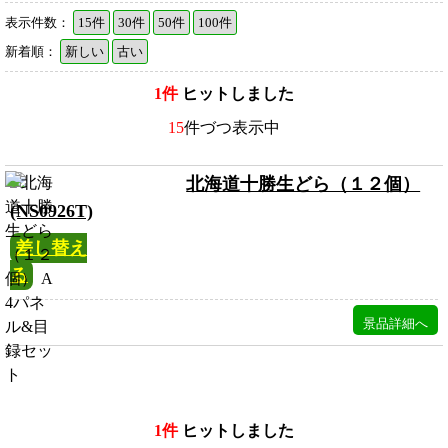
表示件数：
15件
30件
50件
100件
新着順：
新しい
古い
1件
ヒットしました
15
件づつ表示中
北海道十勝生どら（１２個）
(NS0926T)
差し替え
る
1件
ヒットしました