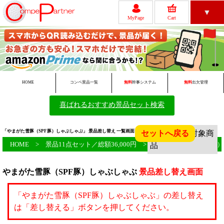
▼
MyPage
Cart
レビュー
ゴルフコンペについて
HOME
コンペ景品一覧
無料
幹事システム
無料
出欠管理
喜ばれるおすすめ景品セット検索
無料ツール一覧
初めての方へ
「やまがた雪豚（SPF豚）しゃぶしゃぶ」 景品差し替え 一覧画面 ゴルフコンペ景品のサイト！
セットへ戻る
HOME
>
景品11点セット／総額36,000円
> 「やまがた雪豚（SPF豚
やまがた雪豚（SPF豚）しゃぶしゃぶ
景品差し替え画面
会員新規登録
FAQ
「やまがた雪豚（SPF豚）しゃぶしゃぶ」の差し替え
は「差し替える」ボタンを押してください。