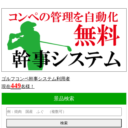
ゴルフコンペ幹事システム利用者
449
現在
名様！
景品検索