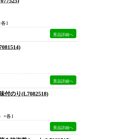
7525)
各1
1514)
り(L7082518)
）×各1