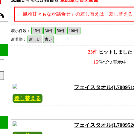
「風雅甘々もなか詰合せ」の差し替えは「差し替える
表示件数：
15件
30件
50件
100件
新着順：
新しい
古い
23件
ヒットしました
15
件づつ表示中
フェイスタオル(L7009519
差し替える
フェイスタオル(L7009526