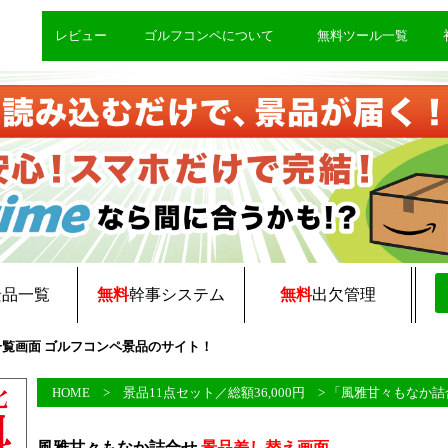
レビュー
ゴルフコンペについて
無料ツール一覧
景品一覧
無料
幹事システム
無料
出欠管理
一覧画面 ゴルフコンペ景品のサイト！
HOME
>
景品11点セット／総額36,000円
> 「風雅甘々もなか詰
風雅甘々もなか詰合せ
景品差し替え画面