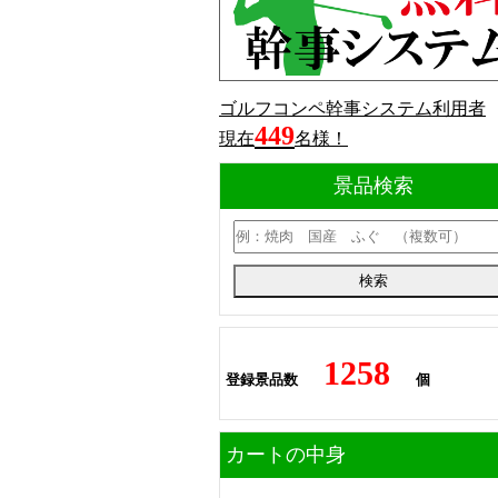
ゴルフコンペ幹事システム利用者
449
現在
名様！
景品検索
1258
登録景品数
個
カートの中身