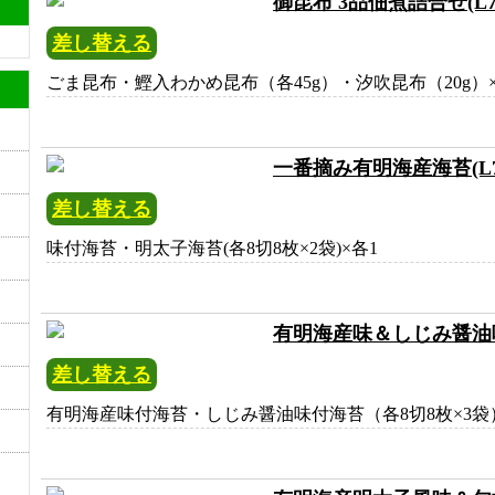
御昆布 3品佃煮詰合せ(L707
差し替える
ごま昆布・鰹入わかめ昆布（各45g）・汐吹昆布（20g）×
一番摘み有明海産海苔(L708
差し替える
味付海苔・明太子海苔(各8切8枚×2袋)×各1
有明海産味＆しじみ醤油味付の
差し替える
有明海産味付海苔・しじみ醤油味付海苔（各8切8枚×3袋