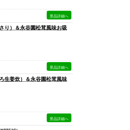
さり）＆永谷園松茸風味お吸
ろ生姜炊）＆永谷園松茸風味