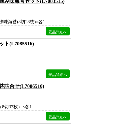
味海苔セット(L7083515)
海苔(8切28枚)×各1
L7085516)
せ(L7086510)
8切32枚）×各1