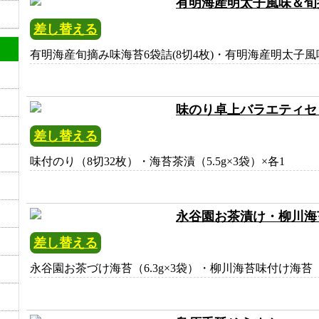
有明海産明太子風味＆旬摘み
差し替える
有明海産旬摘み味海苔6袋詰(8切4枚)・有明海産明太子風味味
味のり卓上バラエティセット(
差し替える
味付のり（8切32枚）・海苔茶漬（5.5g×3袋）×各1
永谷園お茶漬け・柳川海苔詰合
差し替える
永谷園お茶づけ海苔（6.3g×3袋）・柳川海苔味付け海苔（