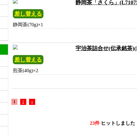
静岡茶「さくら」(L71075
差し替える
静岡茶(70g)×1
宇治茶詰合せ(伝承銘茶)(L7
差し替える
煎茶(40g)×2
1
2
»
23件
ヒットしました