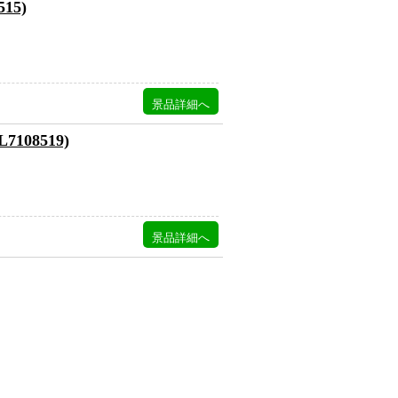
15)
108519)