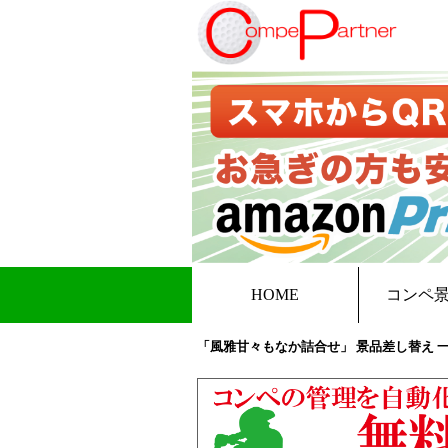
HOME
コンペ
「風雅甘々もなか詰合せ」 景品差し替え 