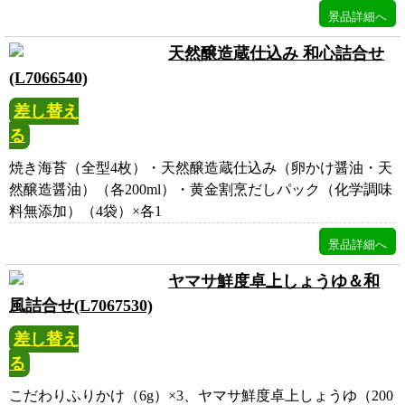
天然醸造蔵仕込み 和心詰合せ
(L7066540)
差し替え
る
焼き海苔（全型4枚）・天然醸造蔵仕込み（卵かけ醤油・天
然醸造醤油）（各200ml）・黄金割烹だしパック（化学調味
料無添加）（4袋）×各1
ヤマサ鮮度卓上しょうゆ＆和
風詰合せ(L7067530)
差し替え
る
こだわりふりかけ（6g）×3、ヤマサ鮮度卓上しょうゆ（200