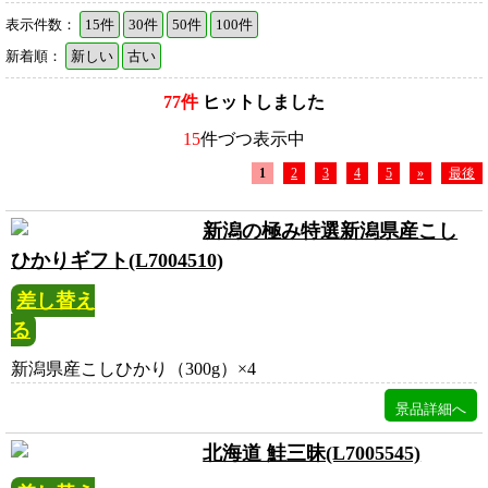
表示件数：
15件
30件
50件
100件
新着順：
新しい
古い
77件
ヒットしました
15
件づつ表示中
1
2
3
4
5
»
最後
新潟の極み特選新潟県産こし
ひかりギフト(L7004510)
差し替え
る
新潟県産こしひかり（300g）×4
北海道 鮭三昧(L7005545)