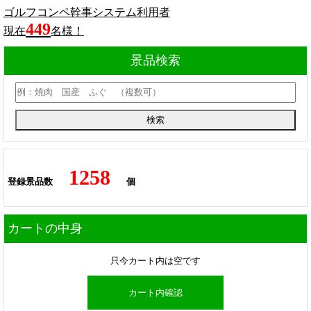
ゴルフコンペ幹事システム利用者
449
現在
名様！
景品検索
1258
登録景品数
個
カートの中身
只今カート内は空です
カート内確認