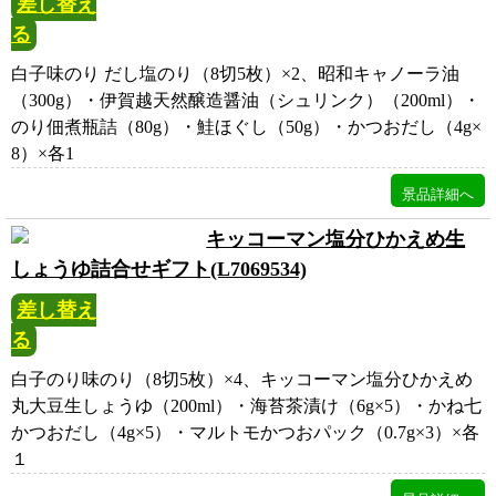
差し替え
る
白子味のり だし塩のり（8切5枚）×2、昭和キャノーラ油
（300g）・伊賀越天然醸造醤油（シュリンク）（200ml）・
のり佃煮瓶詰（80g）・鮭ほぐし（50g）・かつおだし（4g×
8）×各1
キッコーマン塩分ひかえめ生
しょうゆ詰合せギフト(L7069534)
差し替え
る
白子のり味のり（8切5枚）×4、キッコーマン塩分ひかえめ
丸大豆生しょうゆ（200ml）・海苔茶漬け（6g×5）・かね七
かつおだし（4g×5）・マルトモかつおパック（0.7g×3）×各
１