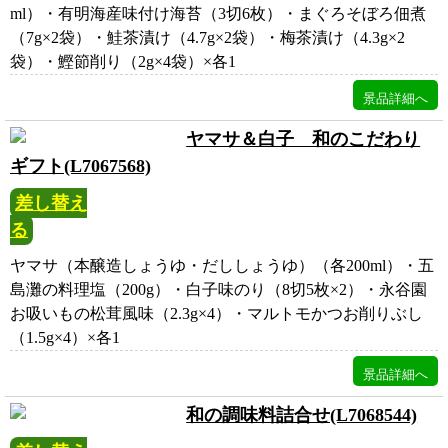
ml）・有明海産味付け海苔（3切6枚）・まぐろそぼろ佃煮
（7g×2袋）・鮭茶漬け（4.7g×2袋）・梅茶漬け（4.3g×2
袋）・鰹節削り（2g×4袋）×各1
ヤマサ＆白子 和のこだわり
ギフト(L7067568)
差し替え
る
ヤマサ（本醸造しょうゆ・だししょうゆ）（各200ml）・五
島灘の料理塩（200g）・白子味のり（8切5枚×2）・永谷園
お吸いもの松茸風味（2.3g×4）・マルトモかつお削りぶし
（1.5g×4）×各1
和の調味料詰合せ(L7068544)