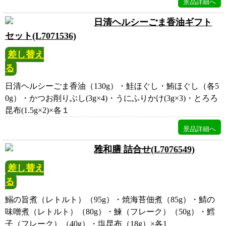
日清ヘルシーごま香油ギフト
セット(L7071536)
差し替え
る
日清ヘルシーごま香油（130g）・鮭ほぐし・鮪ほぐし（各5
0g）・かつお削りぶし(3g×4)・うにふりかけ(3g×3)・とろろ
昆布(1.5g×2)×各１
雅和膳 詰合せ(L7076549)
差し替え
る
鰯の旨煮（レトルト）（95g）・焼海苔佃煮（85g）・鯖の
味噌煮（レトルト）（80g）・鰊（フレーク）（50g）・鱈
子（フレーク）（40g）・塩昆布（18g）×各1