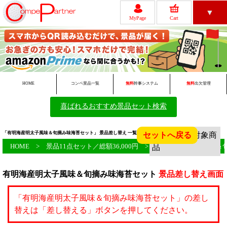
▼
MyPage
Cart
レビュー
ゴルフコンペについて
HOME
コンペ景品一覧
無料
幹事システム
無料
出欠管理
喜ばれるおすすめ景品セット検索
無料ツール一覧
初めての方へ
「有明海産明太子風味＆旬摘み味海苔セット」 景品差し替え 一覧画面 ゴルフコンペ景品のサイト！
セットへ戻る
HOME
>
景品11点セット／総額36,000円
> 「有明海産明太子風味＆
有明海産明太子風味＆旬摘み味海苔セット
景品差し替え画面
会員新規登録
FAQ
「有明海産明太子風味＆旬摘み味海苔セット」の差し
替えは「差し替える」ボタンを押してください。