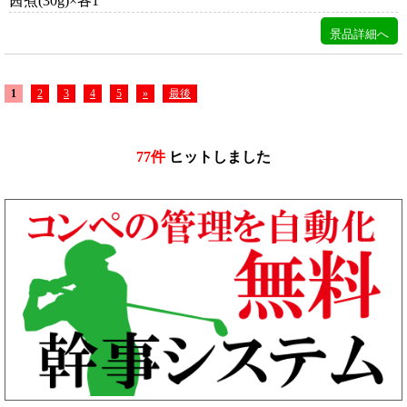
茜煮(30g)×各1
1
2
3
4
5
»
最後
77件
ヒットしました